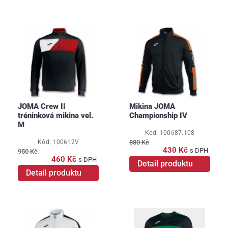
JOMA Crew II
Mikina JOMA
tréninková mikina vel.
Championship IV
M
Kód: 100687.108
Kód: 100612V
880 Kč
430 Kč
s DPH
950 Kč
460 Kč
s DPH
Detail produktu
Detail produktu