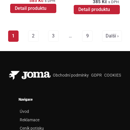
585 Kč
s DPH
385 Kč
s DPH
Detail produktu
Detail produktu
1
2
3
…
9
Další ›
Obchodní podmínky
GDPR
COOKIES
Navigace
Úvod
Reklamace
Ceník potisku