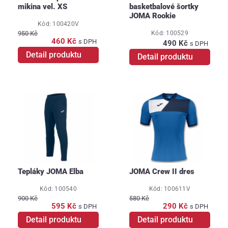
mikina vel. XS
basketbalové šortky
JOMA Rookie
Kód: 100420V
Kód: 100529
950 Kč
460 Kč
s DPH
490 Kč
s DPH
Detail produktu
Detail produktu
Tepláky JOMA Elba
JOMA Crew II dres
Kód: 100540
Kód: 100611V
900 Kč
580 Kč
595 Kč
290 Kč
s DPH
s DPH
Detail produktu
Detail produktu