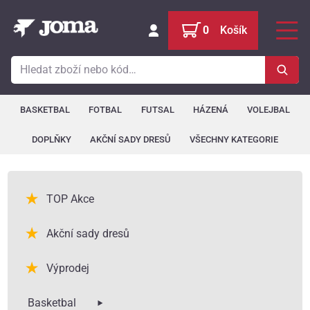
0
Košík
Přihlásit
Menu
Hledat v nabídce
ÚVOD
Hleda
BASKETBAL
FOTBAL
FUTSAL
HÁZENÁ
VOLEJBAL
REKLAMACE
DOPLŇKY
AKČNÍ SADY DRESŮ
VŠECHNY KATEGORIE
CENÍK POTISKU
CENÍK DOPRAVY
TOP Akce
Akční sady dresů
KONTAKT
Výprodej
Basketbal