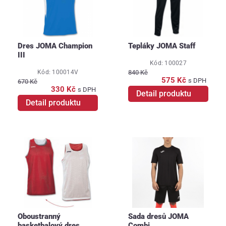
Dres JOMA Champion
Tepláky JOMA Staff
III
Kód: 100027
Kód: 100014V
840 Kč
575 Kč
s DPH
670 Kč
330 Kč
s DPH
Detail produktu
Detail produktu
Oboustranný
Sada dresů JOMA
basketbalový dres
Combi