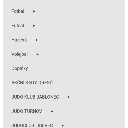
Fotbal
Futsal
Prohlédno
Házená
Váš košík je zatím 
si nabídku a vybert
Volejbal
oblečení 
Doplňky
AKČNÍ SADY DRESŮ
JUDO KLUB JABLONEC
JUDO TURNOV
JUDOCLUB LIBEREC