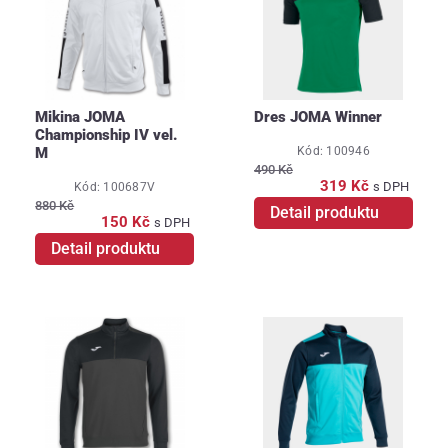
Mikina JOMA
Dres JOMA Winner
Championship IV vel.
Kód: 100946
M
490 Kč
319 Kč
s DPH
Kód: 100687V
880 Kč
Detail produktu
150 Kč
s DPH
Detail produktu