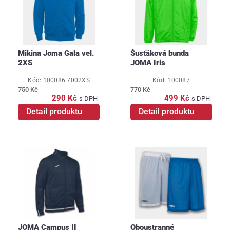
Mikina Joma Gala vel.
Šusťáková bunda
2XS
JOMA Iris
Kód: 100086.7002XS
Kód: 100087
750 Kč
770 Kč
290 Kč
499 Kč
s DPH
s DPH
Detail produktu
Detail produktu
JOMA Campus II
Oboustranné